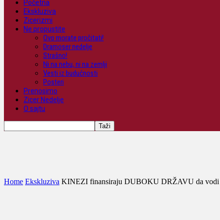
Početna
Ekskluziva
Zicerizmi
Ne propustite
Ovo morate pročitati!
Dramoser nedelje
Strašno!
Ni na nebu, ni na zemlji
Vesti iz budućnosti
Posteri
Prenosimo
Zicer Nedelje
O sajtu
Home
Ekskluziva
KINEZI finansiraju DUBOKU DRŽAVU da vodi a