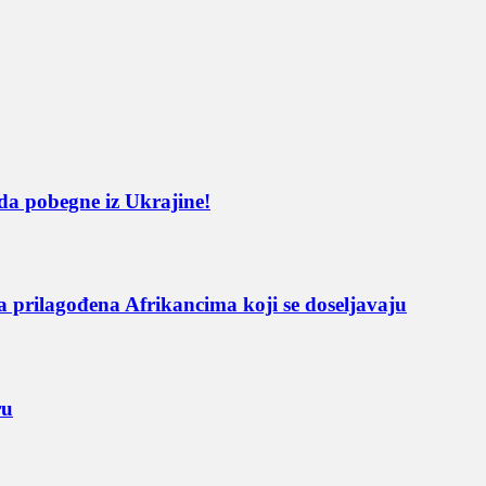
a da pobegne iz Ukrajine!
a prilagođena Afrikancima koji se doseljavaju
ru