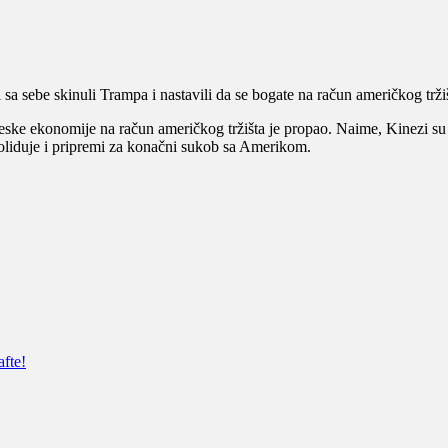
a sebe skinuli Trampa i nastavili da se bogate na račun američkog tržiš
ke ekonomije na račun američkog tržišta je propao. Naime, Kinezi su p
soliduje i pripremi za konačni sukob sa Amerikom.
afte!