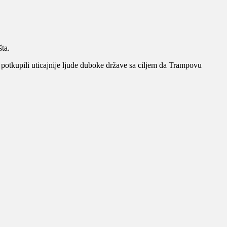
ta.
otkupili uticajnije ljude duboke države sa ciljem da Trampovu