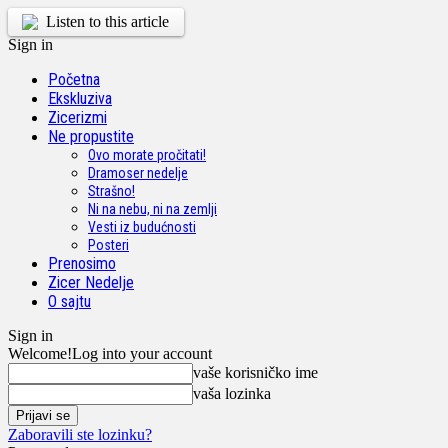
Listen to this article
Sign in
Početna
Ekskluziva
Zicerizmi
Ne propustite
Ovo morate pročitati!
Dramoser nedelje
Strašno!
Ni na nebu, ni na zemlji
Vesti iz budućnosti
Posteri
Prenosimo
Zicer Nedelje
O sajtu
Sign in
Welcome!
Log into your account
vaše korisničko ime
vaša lozinka
Zaboravili ste lozinku?