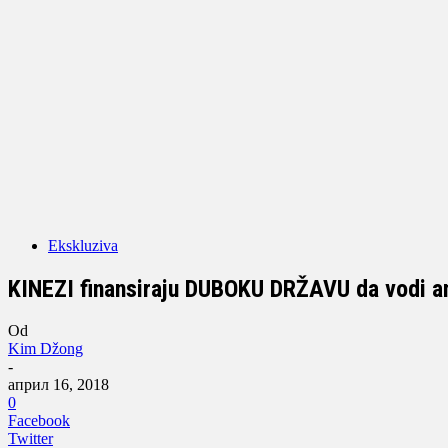
Ekskluziva
KINEZI finansiraju DUBOKU DRŽAVU da vodi a
Od
Kim Džong
-
април 16, 2018
0
Facebook
Twitter