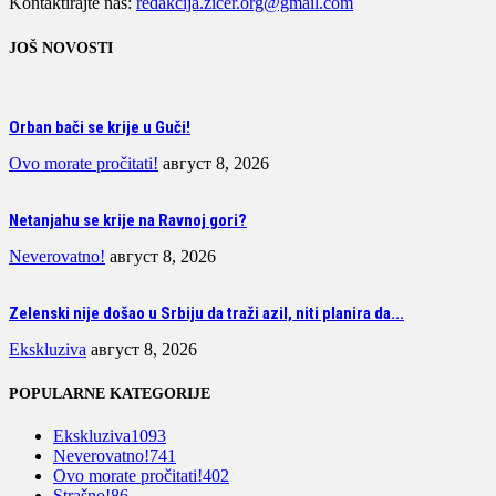
Kontaktirajte nas:
redakcija.zicer.org@gmail.com
JOŠ NOVOSTI
Orban bači se krije u Guči!
Ovo morate pročitati!
август 8, 2026
Netanjahu se krije na Ravnoj gori?
Neverovatno!
август 8, 2026
Zelenski nije došao u Srbiju da traži azil, niti planira da...
Ekskluziva
август 8, 2026
POPULARNE KATEGORIJE
Ekskluziva
1093
Neverovatno!
741
Ovo morate pročitati!
402
Strašno!
86