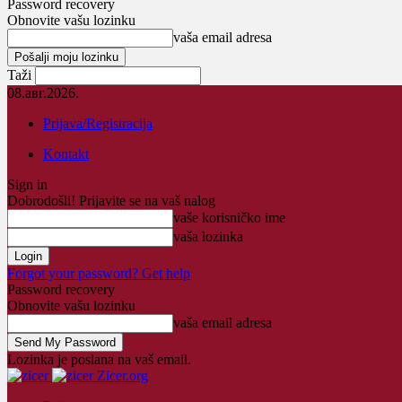
Password recovery
Obnovite vašu lozinku
vaša email adresa
Taži
08.авг.2026.
Prijava/Registracija
Kontakt
Sign in
Dobrodošli! Prijavite se na vaš nalog
vaše korisničko ime
vaša lozinka
Forgot your password? Get help
Password recovery
Obnovite vašu lozinku
vaša email adresa
Lozinka je poslana na vaš email.
Zicer.org