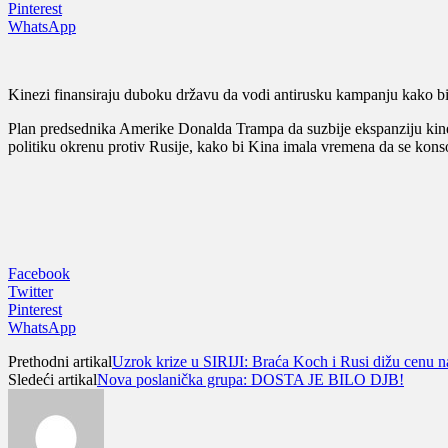
Pinterest
WhatsApp
Kinezi finansiraju duboku državu da vodi antirusku kampanju kako bi s
Plan predsednika Amerike Donalda Trampa da suzbije ekspanziju kines
politiku okrenu protiv Rusije, kako bi Kina imala vremena da se kon
Facebook
Twitter
Pinterest
WhatsApp
Prethodni artikal
Uzrok krize u SIRIJI: Braća Koch i Rusi dižu cenu n
Sledeći artikal
Nova poslanička grupa: DOSTA JE BILO DJB!