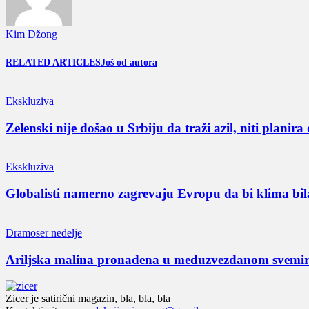
Kim Džong
RELATED ARTICLES
Još od autora
Ekskluziva
Zelenski nije došao u Srbiju da traži azil, niti planir
Ekskluziva
Globalisti namerno zagrevaju Evropu da bi klima bil
Dramoser nedelje
Ariljska malina pronađena u međuzvezdanom svemi
Zicer je satirični magazin, bla, bla, bla