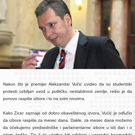
Nakon što je premijer Aleksandar Vučić uvideo da su studentski
protesti ozbiljan uvod u političku nestabilnost zemlje, rešio je da
ponovo raspiše izbore i to na svim nivoima.
Kako Zicer saznaje od dobro obaveštenog izvora, Vučić je odlučio
da izbore raspiše za mesec dana. Dakle, za mesec dana možemo
da očekujemo predsedničke i parlamentarne izbore u isti dan i o
istom trošku. Da li će ujedno biti održani i vanredni beogradski