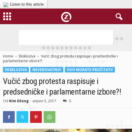
Listen to this article
Home
Ekskluziva
Vučić zbog protesta raspisuje i predsedničke i
parlamentarne izbore?!
EKSKLUZIVA
NEVEROVATNO!
OVO MORATE PROČITATI!
Vučić zbog protesta raspisuje i
predsedničke i parlamentarne izbore?!
Od
Kim Džong
-
април 5, 2017
0