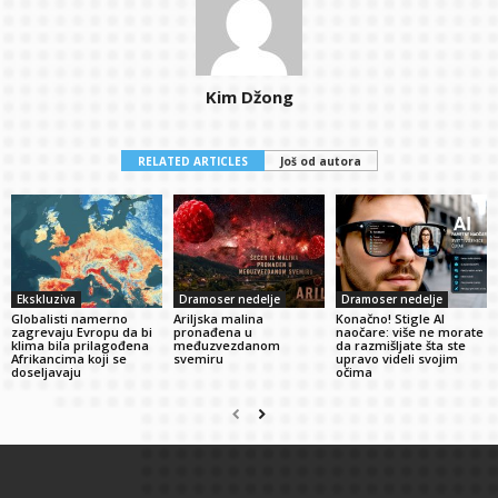
Kim Džong
RELATED ARTICLES
Još od autora
Ekskluziva
Dramoser nedelje
Dramoser nedelje
Globalisti namerno
Ariljska malina
Konačno! Stigle AI
zagrevaju Evropu da bi
pronađena u
naočare: više ne morate
klima bila prilagođena
međuzvezdanom
da razmišljate šta ste
Afrikancima koji se
svemiru
upravo videli svojim
doseljavaju
očima