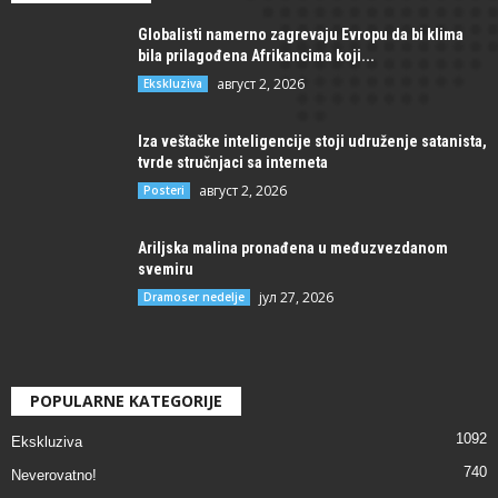
Globalisti namerno zagrevaju Evropu da bi klima
bila prilagođena Afrikancima koji...
август 2, 2026
Ekskluziva
Iza veštačke inteligencije stoji udruženje satanista,
tvrde stručnjaci sa interneta
август 2, 2026
Posteri
Ariljska malina pronađena u međuzvezdanom
svemiru
јул 27, 2026
Dramoser nedelje
POPULARNE KATEGORIJE
1092
Ekskluziva
740
Neverovatno!