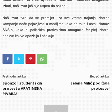
izbori, naš izvor još nije uspeo da sazna.
Naš izvor tvrdi da se premijer za sve vreme trajanja izborne
kampanje neće pojavljivati u medijima kako on tako i ostali članovi
SNS-a, kako bi političkim protivnicima omogućio fer-plej izbore,
onakve kakve opozicija i očekuje.
Prethodni artikal
Sledeći artikal
Sponzor studentskih
Jelena Milić podržala
protesta APATINSKA
proteste!
PIVARA!