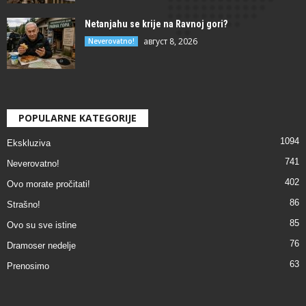
Netanjahu se krije na Ravnoj gori?
август 8, 2026
Neverovatno!
POPULARNE KATEGORIJE
1094
Ekskluziva
741
Neverovatno!
402
Ovo morate pročitati!
86
Strašno!
85
Ovo su sve istine
76
Dramoser nedelje
63
Prenosimo