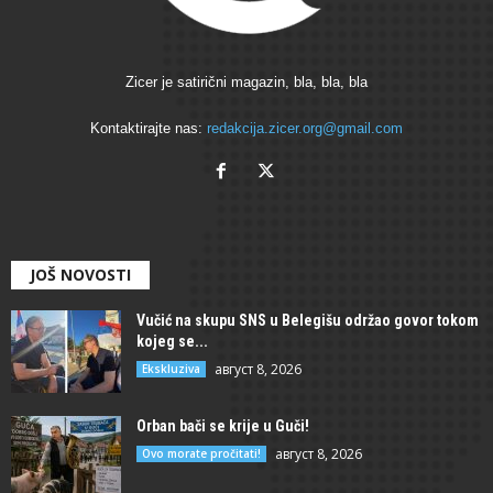
Zicer je satirični magazin, bla, bla, bla
Kontaktirajte nas:
redakcija.zicer.org@gmail.com
JOŠ NOVOSTI
Vučić na skupu SNS u Belegišu održao govor tokom
kojeg se...
август 8, 2026
Ekskluziva
Orban bači se krije u Guči!
август 8, 2026
Ovo morate pročitati!