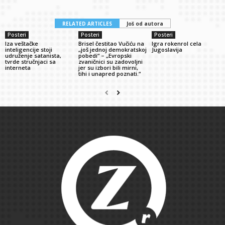
RELATED ARTICLES
Još od autora
Posteri
Posteri
Posteri
Iza veštačke
Brisel čestitao Vučiću na
Igra rokenrol cela
inteligencije stoji
„još jednoj demokratskoj
Jugoslavija
udruženje satanista,
pobedi“ – „Evropski
tvrde stručnjaci sa
zvaničnici su zadovoljni
interneta
jer su izbori bili mirni,
tihi i unapred poznati.“