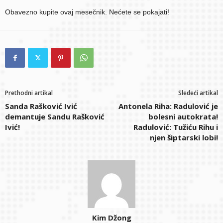
Obavezno kupite ovaj mesečnik. Nećete se pokajati!
Prethodni artikal
Sledeći artikal
Sanda Rašković Ivić
Antonela Riha: Radulović je
demantuje Sandu Rašković
bolesni autokrata!
Ivić!
Radulović: Tužiću Rihu i
njen šiptarski lobi!
Kim Džong