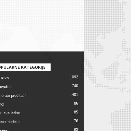
PULARNE KATEGORIJE
1092
uziva
740
ovatno!
401
orate pročitati!
86
no!
85
u sve istine
76
ser nedelje
63
simo