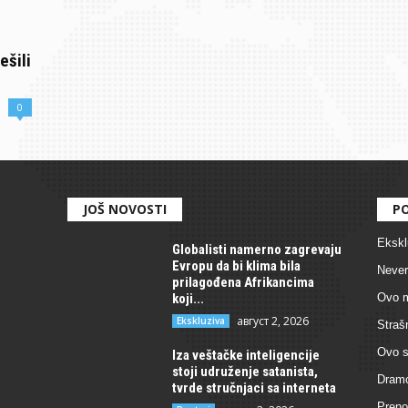
ešili
0
JOŠ NOVOSTI
PO
Ekskl
Globalisti namerno zagrevaju
Evropu da bi klima bila
Never
prilagođena Afrikancima
koji...
Ovo m
август 2, 2026
Ekskluziva
Straš
Ovo s
Iza veštačke inteligencije
stoji udruženje satanista,
Dramo
tvrde stručnjaci sa interneta
Preno