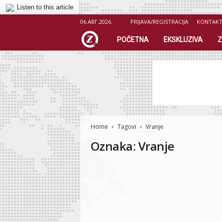
Listen to this article
06.АВГ.2026.
PRIJAVA/REGISTRACIJA
KONTAK
Z
POČETNA
EKSKLUZIVA
Z
i
c
e
Home
r
Tagovi
Vranje
Oznaka: Vranje
.
o
r
g