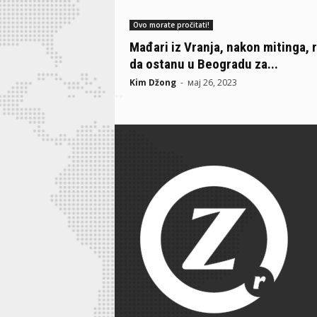
Ovo morate pročitati!
Mađari iz Vranja, nakon mitinga, r
da ostanu u Beogradu za...
Kim Džong
-
мај 26, 2023