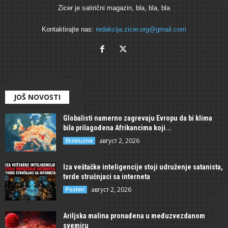
Zicer je satirični magazin, bla, bla, bla
Kontaktirajte nas:
redakcija.zicer.org@gmail.com
JOŠ NOVOSTI
Globalisti namerno zagrevaju Evropu da bi klima
bila prilagođena Afrikancima koji...
август 2, 2026
Ekskluziva
Iza veštačke inteligencije stoji udruženje satanista,
tvrde stručnjaci sa interneta
август 2, 2026
Posteri
Ariljska malina pronađena u međuzvezdanom
svemiru