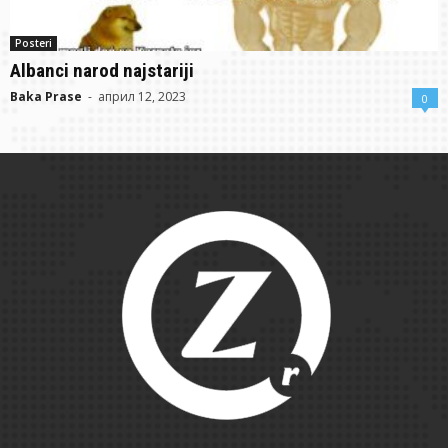
Posteri
Albanci narod najstariji
Baka Prase
-
април 12, 2023
0