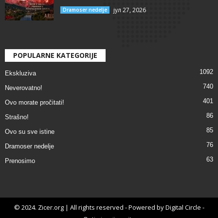
јул 27, 2026
Dramoser nedelje
POPULARNE KATEGORIJE
1092
Ekskluziva
740
Neverovatno!
401
Ovo morate pročitati!
86
Strašno!
85
Ovo su sve istine
76
Dramoser nedelje
63
Prenosimo
© 2024. Zicer.org | All rights reserved - Powered by Digital Circle -