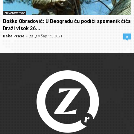
Neverovatno!
Boško Obradović: U Beogradu ću podići spomenik čiča
Draži visok 36...
Baka Prase
-
децембар 15, 2021
0