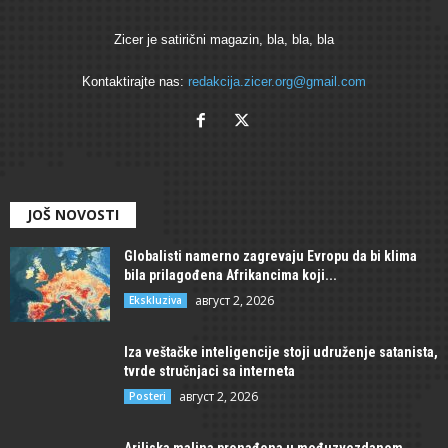
Zicer je satirični magazin, bla, bla, bla
Kontaktirajte nas:
redakcija.zicer.org@gmail.com
JOŠ NOVOSTI
Globalisti namerno zagrevaju Evropu da bi klima
bila prilagođena Afrikancima koji...
август 2, 2026
Ekskluziva
Iza veštačke inteligencije stoji udruženje satanista,
tvrde stručnjaci sa interneta
август 2, 2026
Posteri