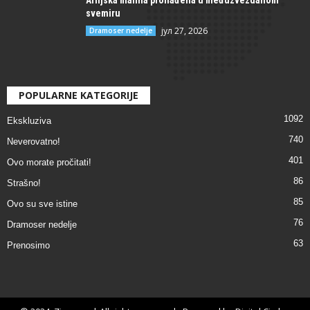
Ariljska malina pronađena u međuzvezdanom
svemiru
јул 27, 2026
Dramoser nedelje
POPULARNE KATEGORIJE
1092
Ekskluziva
740
Neverovatno!
401
Ovo morate pročitati!
86
Strašno!
85
Ovo su sve istine
76
Dramoser nedelje
63
Prenosimo