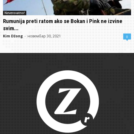
Neverovatno!
Rumunija preti ratom ako se Bokan i Pink ne izvine
svim...
Kim Džong
-
новембар 30, 2021
0