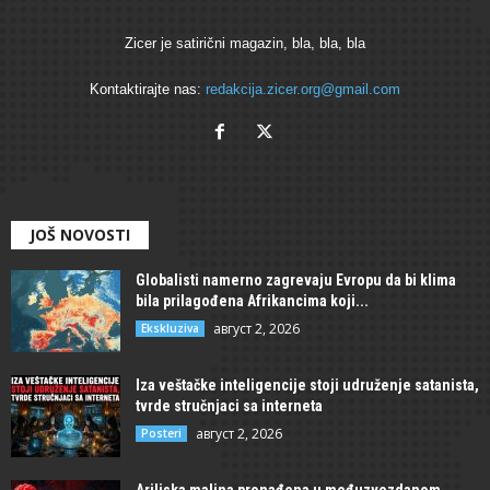
Zicer je satirični magazin, bla, bla, bla
Kontaktirajte nas:
redakcija.zicer.org@gmail.com
JOŠ NOVOSTI
Globalisti namerno zagrevaju Evropu da bi klima
bila prilagođena Afrikancima koji...
август 2, 2026
Ekskluziva
Iza veštačke inteligencije stoji udruženje satanista,
tvrde stručnjaci sa interneta
август 2, 2026
Posteri