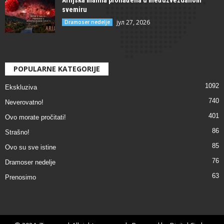
Ariljska malina pronađena u međuzvezdanom
svemiru
јул 27, 2026
Dramoser nedelje
POPULARNE KATEGORIJE
1092
Ekskluziva
740
Neverovatno!
401
Ovo morate pročitati!
86
Strašno!
85
Ovo su sve istine
76
Dramoser nedelje
63
Prenosimo