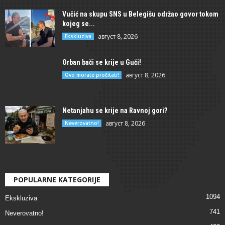
Vučić na skupu SNS u Belegišu održao govor tokom
kojeg se...
август 8, 2026
Ekskluziva
Orban bači se krije u Guči!
август 8, 2026
Ovo morate pročitati!
Netanjahu se krije na Ravnoj gori?
август 8, 2026
Neverovatno!
POPULARNE KATEGORIJE
1094
Ekskluziva
741
Neverovatno!