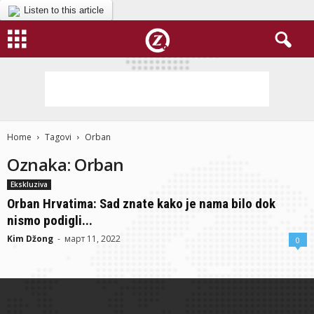
Listen to this article
Home
Tagovi
Orban
Oznaka: Orban
Ekskluziva
Orban Hrvatima: Sad znate kako je nama bilo dok
nismo podigli...
Kim Džong
-
март 11, 2022
0