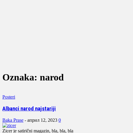
Oznaka: narod
Posteri
Albanci narod najstariji
Baka Prase
-
април 12, 2023
0
Zicer je satirični magazin, bla, bla, bla