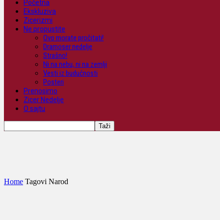
Početna
Ekskluziva
Zicerizmi
Ne propustite
Ovo morate pročitati!
Dramoser nedelje
Strašno!
Ni na nebu, ni na zemlji
Vesti iz budućnosti
Posteri
Prenosimo
Zicer Nedelje
O sajtu
Home
Tagovi
Narod