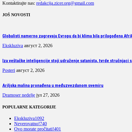
Kontaktirajte nas:
redakcija.zicer.org@gmail.com
JOŠ NOVOSTI
Globalisti namerno zagrevaju Evropu da bi klima bila prilagođena Afrik
Ekskluziva
август 2, 2026
Iza veštačke inteligencije stoji udruženje satanista, tvrde stručnjaci 
Posteri
август 2, 2026
Ariljska malina pronađena u međuzvezdanom svemiru
Dramoser nedelje
јул 27, 2026
POPULARNE KATEGORIJE
Ekskluziva
1092
Neverovatno!
740
Ovo morate pročitati!
401