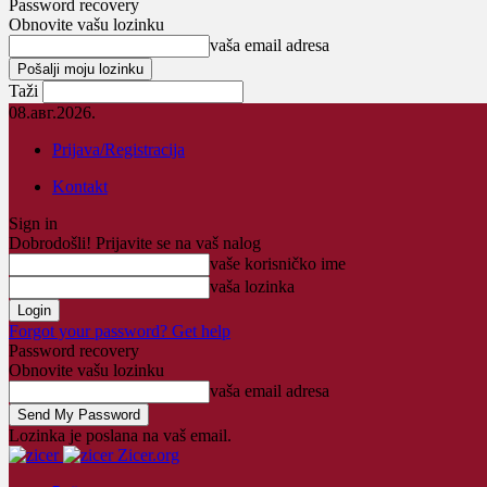
Password recovery
Obnovite vašu lozinku
vaša email adresa
Taži
08.авг.2026.
Prijava/Registracija
Kontakt
Sign in
Dobrodošli! Prijavite se na vaš nalog
vaše korisničko ime
vaša lozinka
Forgot your password? Get help
Password recovery
Obnovite vašu lozinku
vaša email adresa
Lozinka je poslana na vaš email.
Zicer.org