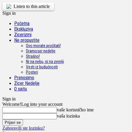
Listen to this article
Sign in
Početna
Ekskluziva
Zicerizmi
Ne propustite
Ovo morate pročitati!
Dramoser nedelje
Strašno!
Ni na nebu, ni na zemlji
Vesti iz budućnosti
Posteri
Prenosimo
Zicer Nedelje
O sajtu
Sign in
Welcome!
Log into your account
vaše korisničko ime
vaša lozinka
Zaboravili ste lozinku?