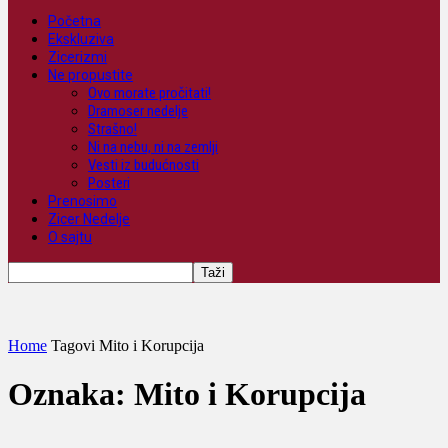
Početna
Ekskluziva
Zicerizmi
Ne propustite
Ovo morate pročitati!
Dramoser nedelje
Strašno!
Ni na nebu, ni na zemlji
Vesti iz budućnosti
Posteri
Prenosimo
Zicer Nedelje
O sajtu
Home
Tagovi
Mito i Korupcija
Oznaka: Mito i Korupcija