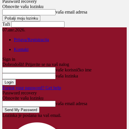
Password recovery
Obnovite vašu lozinku
vaša email adresa
Taži
07.авг.2026.
Prijava/Registracija
Kontakt
Sign in
Dobrodošli! Prijavite se na vaš nalog
vaše korisničko ime
vaša lozinka
Forgot your password? Get help
Password recovery
Obnovite vašu lozinku
vaša email adresa
Lozinka je poslana na vaš email.