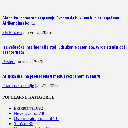
Globalisti namerno zagrevaju Evropu da bi klima bila prilagođena
Afrikancima koji...
Ekskluziva
август 2, 2026
Iza veštačke inteligencije stoji udruženje satanista, tvrde stručnjaci
sa interneta
Posteri
август 2, 2026
Ariljska malina pronađena u međuzvezdanom svemiru
Dramoser nedelje
јул 27, 2026
POPULARNE KATEGORIJE
Ekskluziva
1092
Neverovatno!
740
Ovo morate pročitati!
401
Strašno!
86