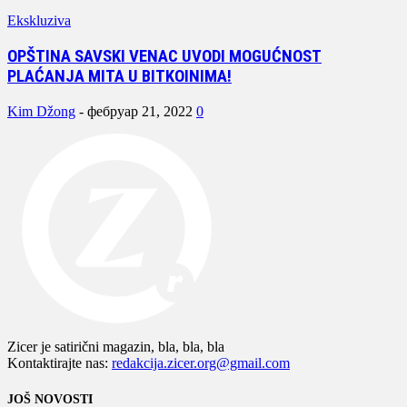
Ekskluziva
OPŠTINA SAVSKI VENAC UVODI MOGUĆNOST
PLAĆANJA MITA U BITKOINIMA!
Kim Džong
-
фебруар 21, 2022
0
Zicer je satirični magazin, bla, bla, bla
Kontaktirajte nas:
redakcija.zicer.org@gmail.com
JOŠ NOVOSTI