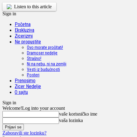
Listen to this article
Sign in
Početna
Ekskluziva
Zicerizmi
Ne propustite
Ovo morate pročitati!
Dramoser nedelje
Strašno!
Ni na nebu, ni na zemlji
Vesti iz budućnosti
Posteri
Prenosimo
Zicer Nedelje
O sajtu
Sign in
Welcome!
Log into your account
vaše korisničko ime
vaša lozinka
Zaboravili ste lozinku?