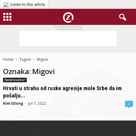
Listen to this article
Home
Tagovi
Migovi
Oznaka: Migovi
Neverovatno!
Hrvati u strahu od ruske agresije mole Srbe da im
pošalju...
Kim Džong
-
јул 7, 2022
0