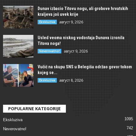
Dunav izbacio Titovu nogu, ali grobove hrvatskih
kraljeva još uvek krije
август 9, 2026
Ekskluziva
Usled veoma niskog vodostaja Dunava izronila
Titova noga!
август 9, 2026
Neverovatno!
Vučić na skupu SNS u Belegišu održao govor tokom
kojeg se...
август 8, 2026
Ekskluziva
POPULARNE KATEGORIJE
1095
Ekskluziva
742
Neverovatno!