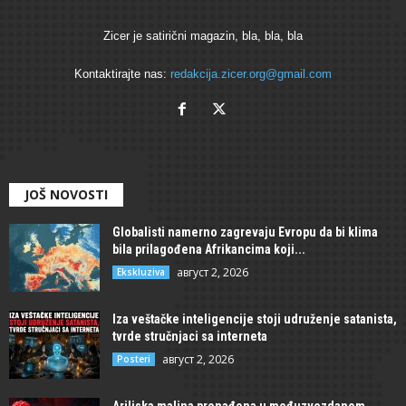
Zicer je satirični magazin, bla, bla, bla
Kontaktirajte nas:
redakcija.zicer.org@gmail.com
JOŠ NOVOSTI
Globalisti namerno zagrevaju Evropu da bi klima
bila prilagođena Afrikancima koji...
август 2, 2026
Ekskluziva
Iza veštačke inteligencije stoji udruženje satanista,
tvrde stručnjaci sa interneta
август 2, 2026
Posteri