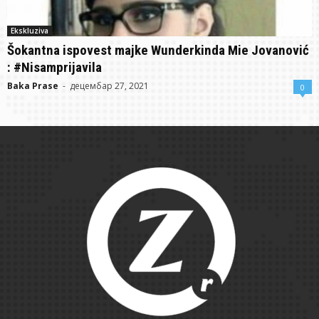
Ekskluziva
Šokantna ispovest majke Wunderkinda Mie Jovanović
: #Nisamprijavila
Baka Prase
-
децембар 27, 2021
0