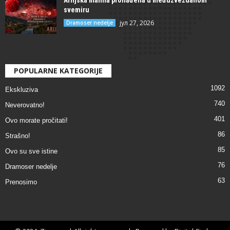
Ariljska malina pronađena u međuzvezdanom
svemiru
јул 27, 2026
Dramoser nedelje
POPULARNE KATEGORIJE
1092
Ekskluziva
740
Neverovatno!
401
Ovo morate pročitati!
86
Strašno!
85
Ovo su sve istine
76
Dramoser nedelje
63
Prenosimo