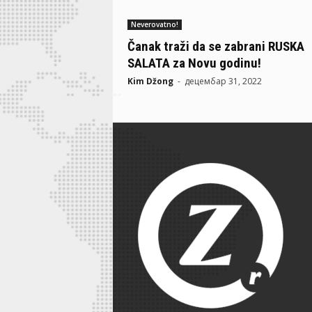
Neverovatno!
Čanak traži da se zabrani RUSKA
SALATA za Novu godinu!
Kim Džong
-
децембар 31, 2022