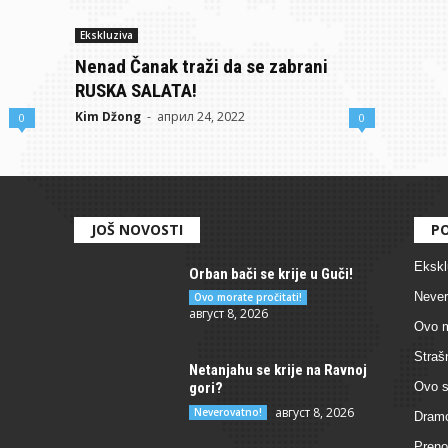
Ekskluziva
Nenad Čanak traži da se zabrani
RUSKA SALATA!
Kim Džong
-
април 24, 2022
0
0
JOŠ NOVOSTI
PO
Ekskl
Orban bači se krije u Guči!
Never
Ovo morate pročitati!
август 8, 2026
Ovo m
Straš
Netanjahu se krije na Ravnoj
gori?
Ovo s
август 8, 2026
Neverovatno!
Dramo
Preno