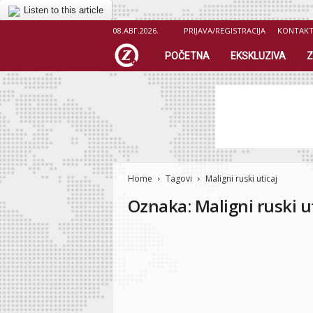
Listen to this article
08.АВГ.2026.
PRIJAVA/REGISTRACIJA
KONTAK
Z
POČETNA
EKSKLUZIVA
Z
i
c
e
Home
r
Tagovi
Maligni ruski uticaj
Oznaka: Maligni ruski u
.
o
r
g