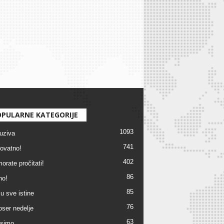
PULARNE KATEGORIJE
1093
uziva
741
ovatno!
402
orate pročitati!
86
no!
85
u sve istine
76
ser nedelje
63
simo