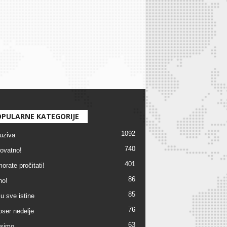
PULARNE KATEGORIJE
1092
uziva
740
ovatno!
401
orate pročitati!
86
no!
85
u sve istine
76
ser nedelje
63
simo