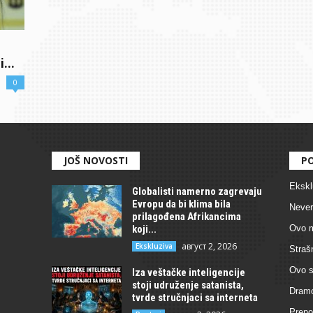
...
0
JOŠ NOVOSTI
PO
Ekskl
Globalisti namerno zagrevaju
Evropu da bi klima bila
Never
prilagođena Afrikancima
koji...
Ovo m
август 2, 2026
Ekskluziva
Straš
Ovo s
Iza veštačke inteligencije
stoji udruženje satanista,
Dramo
tvrde stručnjaci sa interneta
Preno