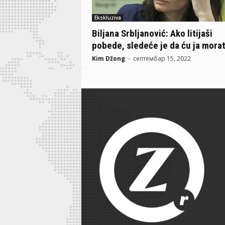
Ekskluziva
Biljana Srbljanović: Ako litijaši
pobede, sledeće je da ću ja morati
Kim Džong
-
септембар 15, 2022