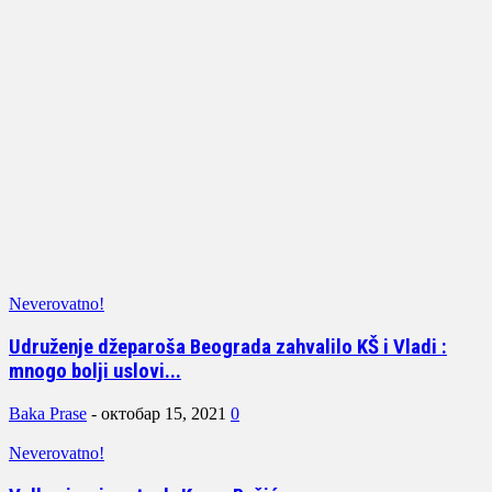
Neverovatno!
Udruženje džeparoša Beograda zahvalilo KŠ i Vladi :
mnogo bolji uslovi...
Baka Prase
-
октобар 15, 2021
0
Neverovatno!