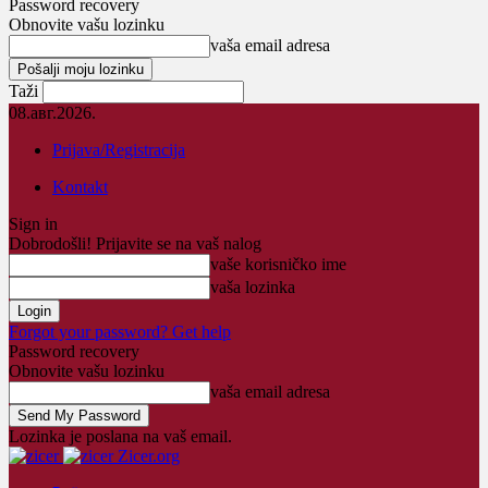
Password recovery
Obnovite vašu lozinku
vaša email adresa
Taži
08.авг.2026.
Prijava/Registracija
Kontakt
Sign in
Dobrodošli! Prijavite se na vaš nalog
vaše korisničko ime
vaša lozinka
Forgot your password? Get help
Password recovery
Obnovite vašu lozinku
vaša email adresa
Lozinka je poslana na vaš email.
Zicer.org