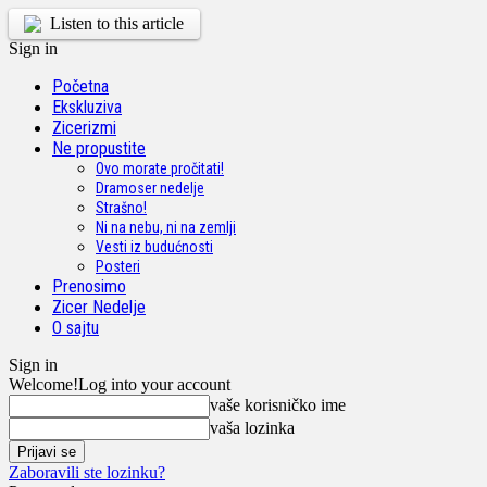
Listen to this article
Sign in
Početna
Ekskluziva
Zicerizmi
Ne propustite
Ovo morate pročitati!
Dramoser nedelje
Strašno!
Ni na nebu, ni na zemlji
Vesti iz budućnosti
Posteri
Prenosimo
Zicer Nedelje
O sajtu
Sign in
Welcome!
Log into your account
vaše korisničko ime
vaša lozinka
Zaboravili ste lozinku?