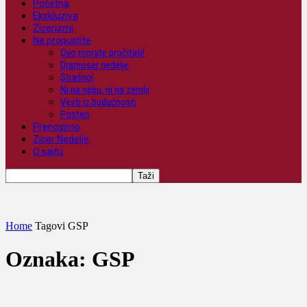
Početna
Ekskluziva
Zicerizmi
Ne propustite
Ovo morate pročitati!
Dramoser nedelje
Strašno!
Ni na nebu, ni na zemlji
Vesti iz budućnosti
Posteri
Prenosimo
Zicer Nedelje
O sajtu
Home
Tagovi
GSP
Oznaka: GSP