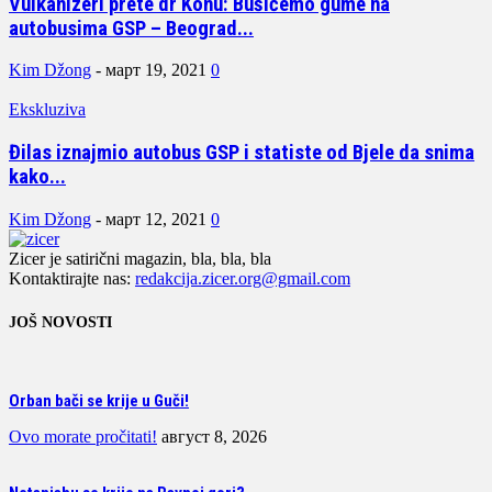
Vulkanizeri prete dr Konu: Bušićemo gume na
autobusima GSP – Beograd...
Kim Džong
-
март 19, 2021
0
Ekskluziva
Đilas iznajmio autobus GSP i statiste od Bjele da snima
kako...
Kim Džong
-
март 12, 2021
0
Zicer je satirični magazin, bla, bla, bla
Kontaktirajte nas:
redakcija.zicer.org@gmail.com
JOŠ NOVOSTI
Orban bači se krije u Guči!
Ovo morate pročitati!
август 8, 2026