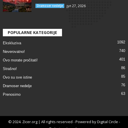
јул 27, 2026
Dramoser nedelje
POPULARNE KATEGORIJE
1092
Ekskluziva
740
Neverovatno!
401
Ovo morate pročitati!
86
Strašno!
85
Ovo su sve istine
76
Dramoser nedelje
63
Prenosimo
© 2024. Zicer.org | All rights reserved - Powered by Digital Circle -