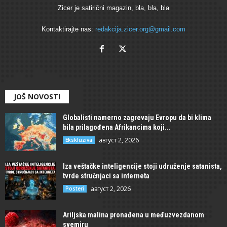
Zicer je satirični magazin, bla, bla, bla
Kontaktirajte nas:
redakcija.zicer.org@gmail.com
JOŠ NOVOSTI
Globalisti namerno zagrevaju Evropu da bi klima
bila prilagođena Afrikancima koji...
август 2, 2026
Ekskluziva
Iza veštačke inteligencije stoji udruženje satanista,
tvrde stručnjaci sa interneta
август 2, 2026
Posteri
Ariljska malina pronađena u međuzvezdanom
svemiru