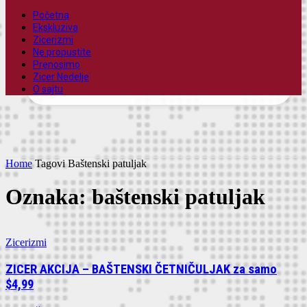
Početna
Ekskluziva
vaša email adresa
Zicerizmi
Ne propustite
Prenosimo
Zicer Nedelje
O sajtu
Home
Tagovi
Baštenski patuljak
Oznaka: baštenski patuljak
Zicerizmi
ZICER AKCIJA – BAŠTENSKI ČETNIČULJAK za samo
$4,99