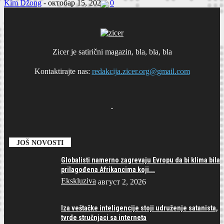
Kim Džong
-
октобар 15, 2021
0
Zicer je satirični magazin, bla, bla, bla
Kontaktirajte nas:
redakcija.zicer.org@gmail.com
JOŠ NOVOSTI
Globalisti namerno zagrevaju Evropu da bi klima bila
prilagođena Afrikancima koji...
Ekskluziva
август 2, 2026
Iza veštačke inteligencije stoji udruženje satanista,
tvrde stručnjaci sa interneta