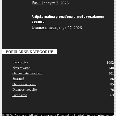
Posteri
август 2, 2026
Ariljska malina pronađena u međuzvezdanom
svemiru
Dramoser nedelje
јул 27, 2026
POPULARNE KATEGORIJE
Ekskluziva
1092
Neverovatno!
740
Ovo morate pročitati!
401
Strašno!
86
Ovo su sve istine
85
Dramoser nedelje
76
Prenosimo
63
© 2024. Zicer.org | All rights reserved - Powered by Digital Circle -
Optimizacija