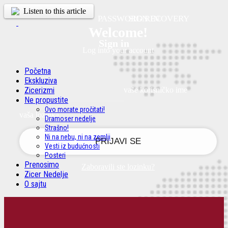
Listen to this article
PASSWORD RECOVERY
SIGN IN
Welcome!
Sign in
Log into your account
Početna
Ekskluziva
Zicerizmi
vaše korisničko ime
Ne propustite
Ovo morate pročitati!
vaša lozinka
Dramoser nedelje
Strašno!
Ni na nebu, ni na zemlji
Vesti iz budućnosti
Posteri
Prenosimo
Zaboravili ste lozinku?
Zicer Nedelje
O sajtu
Obnovite vašu lozinku