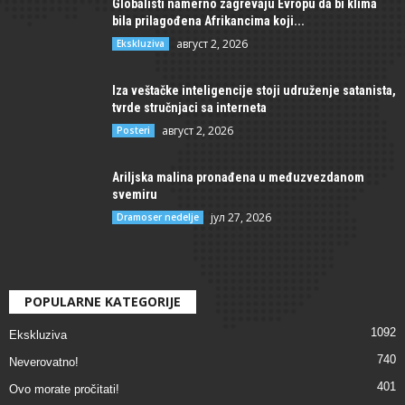
Globalisti namerno zagrevaju Evropu da bi klima
bila prilagođena Afrikancima koji...
август 2, 2026
Ekskluziva
Iza veštačke inteligencije stoji udruženje satanista,
tvrde stručnjaci sa interneta
август 2, 2026
Posteri
Ariljska malina pronađena u međuzvezdanom
svemiru
јул 27, 2026
Dramoser nedelje
POPULARNE KATEGORIJE
1092
Ekskluziva
740
Neverovatno!
401
Ovo morate pročitati!