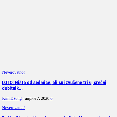
Neverovatno!
LOTO: Ništa od sedmice, ali su izvučene tri 6, srećni
dobitnik...
Kim Džong
-
април 7, 2020
0
Neverovatno!