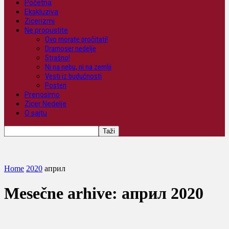
Početna
Ekskluziva
Zicerizmi
Ne propustite
Ovo morate pročitati!
Dramoser nedelje
Strašno!
Ni na nebu, ni na zemlji
Vesti iz budućnosti
Posteri
Prenosimo
Zicer Nedelje
O sajtu
Home
2020
април
Mesečne arhive: април 2020