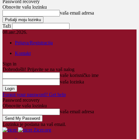
Password recovery
Obnovite vašu lozinku
vaša email adresa
Taži
08.авг.2026.
Prijava/Registracija
Kontakt
Sign in
Dobrodošli! Prijavite se na vaš nalog
vaše korisničko ime
vaša lozinka
Forgot your password? Get help
Password recovery
Obnovite vašu lozinku
vaša email adresa
Lozinka je poslana na vaš email.
Zicer.org