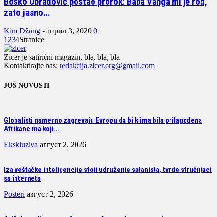
Boško Obradović postao prorok: Baba Vanga mi je rod,
zato jasno...
Kim Džong
-
април 3, 2020
0
1
2
3
4
Stranice
Zicer je satirični magazin, bla, bla, bla
Kontaktirajte nas:
redakcija.zicer.org@gmail.com
JOŠ NOVOSTI
Globalisti namerno zagrevaju Evropu da bi klima bila prilagođena
Afrikancima koji...
Ekskluziva
август 2, 2026
Iza veštačke inteligencije stoji udruženje satanista, tvrde stručnjaci
sa interneta
Posteri
август 2, 2026