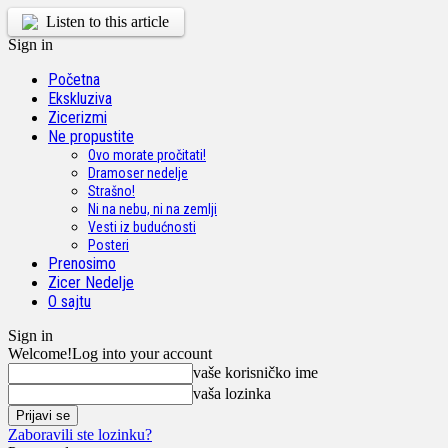
Listen to this article
Sign in
Početna
Ekskluziva
Zicerizmi
Ne propustite
Ovo morate pročitati!
Dramoser nedelje
Strašno!
Ni na nebu, ni na zemlji
Vesti iz budućnosti
Posteri
Prenosimo
Zicer Nedelje
O sajtu
Sign in
Welcome!
Log into your account
vaše korisničko ime
vaša lozinka
Zaboravili ste lozinku?