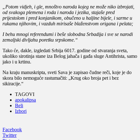
„Potom vidjeh, i gle, mnoštvo naroda kojeg ne može niko izbrojati,
od svakoga plemena i roda i naroda i jezika, stajaše pred
prijestolom i pred konjanikom, obučeno u haljine bijele, i sarme u
rukama njihovim, i vazduh mirisaše blaženstvom origana i pelata;
I behu mnogi referendumi i beše slobodna Srbadija i sve se narodi
zemaljski divljahu poretku srpskome.“
Tako će, dakle, izgledati Srbija 6017. godine od stvaranja sveta,
ukoliko sirotinja stane iza Belog jahača i gađa sluge Antihrista, samo
jako i u krtinu.
Na kraju manuskripta, sveti Sava je zapisao čudne reči, koje je do
skora bilo nemoguće rastumačiti: „Krug oko broja pet i bez
sikiracije.“
TAGOVI
apokalipsa
Beli
Izbori
Facebook
Twitter