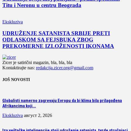
Titu i Neronu u centru Beograda
Ekskluziva
UDRUŽENJE SATANISTA SRBIJE PRETI
ODLASKOM SA FEJSBUKA ZBOG
PREKOMERNE IZLOŽENOSTI IKONAMA
Zicer je satirični magazin, bla, bla, bla
Kontaktirajte nas:
redakcija.zicer.org@gmail.com
JOŠ NOVOSTI
Globalisti namerno zagrevaju Evropu da bi klima bila prilagođena
Afrikancima koji...
Ekskluziva
август 2, 2026
Iza veštačke inteligencije stoji udruženje satanista, tvrde stručnjaci