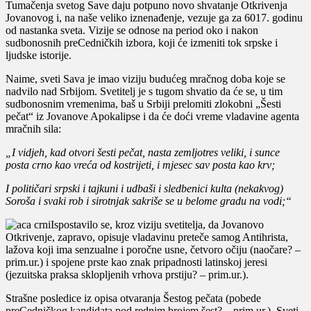
Tumačenja svetog Save daju potpuno novo shvatanje Otkrivenja
Jovanovog i, na naše veliko iznenađenje, vezuje ga za 6017. godinu
od nastanka sveta. Vizije se odnose na period oko i nakon
sudbonosnih preCedničkih izbora, koji će izmeniti tok srpske i
ljudske istorije.
Naime, sveti Sava je imao viziju budućeg mračnog doba koje se
nadvilo nad Srbijom. Svetitelj je s tugom shvatio da će se, u tim
sudbonosnim vremenima, baš u Srbiji prelomiti zlokobni „Šesti
pečat“ iz Jovanove Apokalipse i da će doći vreme vladavine agenta
mračnih sila:
„I vidjeh, kad otvori šesti pečat, nasta zemljotres veliki, i sunce
posta crno kao vreća od kostrijeti, i mjesec sav posta kao krv;
I političari srpski i tajkuni i udbaši i sledbenici kulta (nekakvog)
Soroša i svaki rob i sirotnjak sakriše se u belome gradu na vodi;“
Ispostavilo se, kroz viziju svetitelja, da Jovanovo
Otkrivenje, zapravo, opisuje vladavinu preteče samog Antihrista,
lažova koji ima senzualne i poročne usne, četvoro očiju (naočare? –
prim.ur.) i spojene prste kao znak pripadnosti latinskoj jeresi
(jezuitska praksa sklopljenih vrhova prstiju? – prim.ur.).
Strašne posledice iz opisa otvaranja Šestog pečata (pobede
preCedničkog kandidata pod rednim brojem šest? – prim.ur.), Sveti