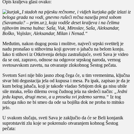
Opis kraljeva glasi ovako:
„I stadoh na pijesku rečnome, i vidjeh kurjaka gdje izlazi iz
beloga grada na vodi, gnevno rušeći rečna naselja pred sobom
(Savamala? – prim.ur.), koja vodiše deset kraljeva i na čelima
njihovim imena hulna: Saša, Vuk, Miroslav, Saša, Aleksandar,
Boško, Vojislav, Aleksandar, Milan i Nenad.“
Međutim, nakon dugog posta i molitve, najveći srpski svetitelj je
nadu pronašao u stihovima koji govore o jahaču na belom konju.
Iako ti stihovi iz Otkrivenja deluju zastrašujuće, sveti Sava je video
da se oni, zapravo, odnose na odgovor srpskog naroda, vernog
svetosavskom zavetu, na otvaranje zlokobnog Šestog pečata.
Svetom Savi nije bilo jasno zbog čega će, u tim vremenima, ključna
stvar biti degustacija jela od kupusa i mesa. Pa ipak, zapisao je da je
kum belog jahača, koji je takođe vladao Srbijom dok ga nisu ubile
sile mraka, rešio dilemu ovog čudnog jela na sledeći način:
„Jedni
jedu kupus, drugi meso, a u proseku svi jedemo sarmu.“
Iz tog
razloga niko ne bi smeo da ode sa bojišta dok ne proba to mitsko
jelo.
U svakom slučaju, sveti Sava je zaključio da će se Beli konjanik
suprotstaviti zlu koje se pokrenulo otvaranjem kobnog Šestog
pečata: