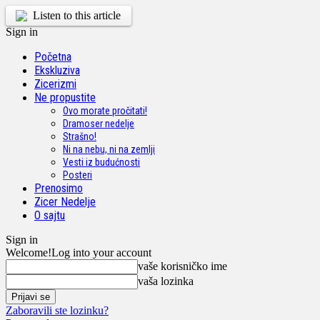
Listen to this article
Sign in
Početna
Ekskluziva
Zicerizmi
Ne propustite
Ovo morate pročitati!
Dramoser nedelje
Strašno!
Ni na nebu, ni na zemlji
Vesti iz budućnosti
Posteri
Prenosimo
Zicer Nedelje
O sajtu
Sign in
Welcome!
Log into your account
vaše korisničko ime
vaša lozinka
Zaboravili ste lozinku?