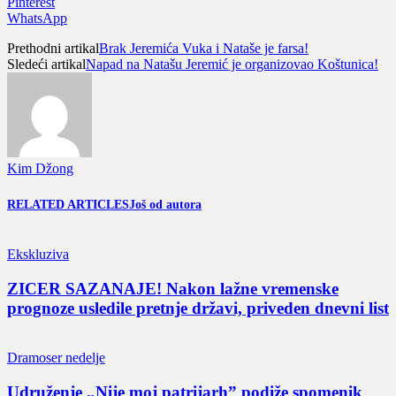
Pinterest
WhatsApp
Prethodni artikal
Brak Jeremića Vuka i Nataše je farsa!
Sledeći artikal
Napad na Natašu Jeremić je organizovao Koštunica!
Kim Džong
RELATED ARTICLES
Još od autora
Ekskluziva
ZICER SAZANAJE! Nakon lažne vremenske
prognoze usledile pretnje državi, priveden dnevni list
Dramoser nedelje
Udruženje „Nije moj patrijarh” podiže spomenik