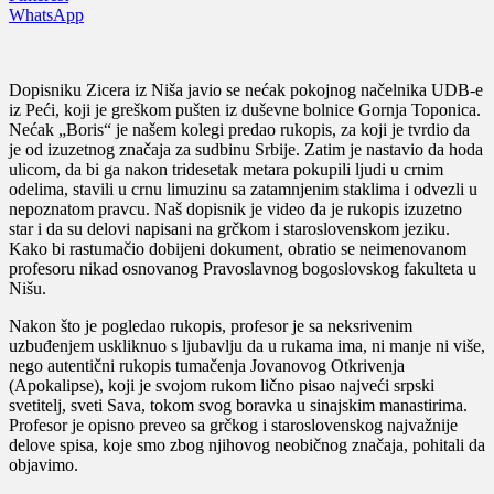
WhatsApp
Dopisniku Zicera iz Niša javio se nećak pokojnog načelnika UDB-e
iz Peći, koji je greškom pušten iz duševne bolnice Gornja Toponica.
Nećak „Boris“ je našem kolegi predao rukopis, za koji je tvrdio da
je od izuzetnog značaja za sudbinu Srbije. Zatim je nastavio da hoda
ulicom, da bi ga nakon tridesetak metara pokupili ljudi u crnim
odelima, stavili u crnu limuzinu sa zatamnjenim staklima i odvezli u
nepoznatom pravcu. Naš dopisnik je video da je rukopis izuzetno
star i da su delovi napisani na grčkom i staroslovenskom jeziku.
Kako bi rastumačio dobijeni dokument, obratio se neimenovanom
profesoru nikad osnovanog Pravoslavnog bogoslovskog fakulteta u
Nišu.
Nakon što je pogledao rukopis, profesor je sa neksrivenim
uzbuđenjem uskliknuo s ljubavlju da u rukama ima, ni manje ni više,
nego autentični rukopis tumačenja Jovanovog Otkrivenja
(Apokalipse), koji je svojom rukom lično pisao najveći srpski
svetitelj, sveti Sava, tokom svog boravka u sinajskim manastirima.
Profesor je opisno preveo sa grčkog i staroslovenskog najvažnije
delove spisa, koje smo zbog njihovog neobičnog značaja, pohitali da
objavimo.