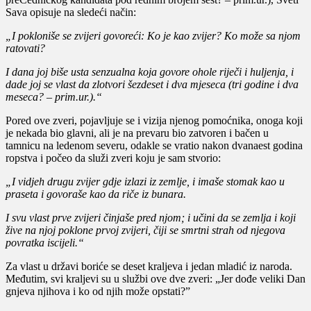
Sava opisuje na sledeći način:
„I pokloniše se zvijeri govoreći: Ko je kao zvijer? Ko može sa njom
ratovati?
I dana joj biše usta senzualna koja govore ohole riječi i huljenja, i
dade joj se vlast da zlotvori šezdeset i dva mjeseca (tri godine i dva
meseca? – prim.ur.).“
Pored ove zveri, pojavljuje se i vizija njenog pomoćnika, onoga koji
je nekada bio glavni, ali je na prevaru bio zatvoren i bačen u
tamnicu na ledenom severu, odakle se vratio nakon dvanaest godina
ropstva i počeo da služi zveri koju je sam stvorio:
„I vidjeh drugu zvijer gdje izlazi iz zemlje, i imaše stomak kao u
praseta i govoraše kao da riče iz bunara.
I svu vlast prve zvijeri činjaše pred njom; i učini da se zemlja i koji
žive na njoj poklone prvoj zvijeri, čiji se smrtni strah od njegova
povratka iscijeli.“
Za vlast u državi boriće se deset kraljeva i jedan mladić iz naroda.
Međutim, svi kraljevi su u službi ove dve zveri: „Jer dođe veliki Dan
gnjeva njihova i ko od njih može opstati?”