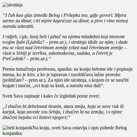
“I čuh kao glas između Belog i Prilepka mu, gdje govori: Mjera
sarme za dinar, i tri mjere kaprićoze za dinar, a pivo i vino nemoj
narodu uskratiti.
I vidjeh, i gle, konj beli i jahač na njemu mlađahni koji imenom
svojim ljubi (Ljubiša? – prim.ur.), i sirotinja iđaše za njim; i dade
mu se vlast nad četvrtinom zemlje (vlast nad četvrtinom zemlje –
vlast u Srbiji je izvršna, zakonodavna, sudska, a četvrti je
PreCednik? – prim.ur.).“
Prema tumačenju profesora, spasilac na konju belome ide i popisuje
imena, ko je kriv, a ko je ispravan i razobličava lažne proroke
(političare? – prim.ur.). Za njim ide sirotinja, s kojom će se suočiti
bogati i moćni, „svi koji su krali, a narodu nisu dali“.
Sveti Sava zapisuje i kako će izgledati poraz zveri:
„I zbačen bi debelousti tiranin, stara zmija, koja se zove vuk ili
kurjak, koja zavede svu Srbiju, i zbačen bi na zemlju, i s njime
zbačeni bejahu svi botovi njegovi;“
Na kraju, sveti Sava ostavlja i opis pobede Belog
konjanika: