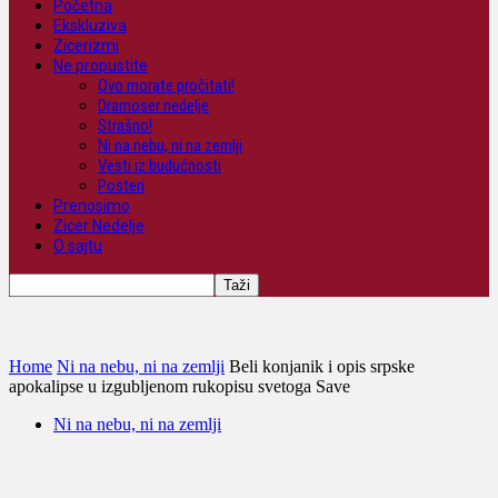
Početna
Ekskluziva
Zicerizmi
Ne propustite
Ovo morate pročitati!
Dramoser nedelje
Strašno!
Ni na nebu, ni na zemlji
Vesti iz budućnosti
Posteri
Prenosimo
Zicer Nedelje
O sajtu
Home
Ni na nebu, ni na zemlji
Beli konjanik i opis srpske
apokalipse u izgubljenom rukopisu svetoga Save
Ni na nebu, ni na zemlji