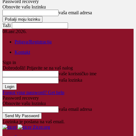
Password recovery
Obnovite vašu lozinku
vaša email adresa
Taži
08.авг.2026.
Prijava/Registracija
Kontakt
Sign in
Dobrodošli! Prijavite se na vaš nalog
vaše korisničko ime
vaša lozinka
Forgot your password? Get help
Password recovery
Obnovite vašu lozinku
vaša email adresa
Lozinka je poslana na vaš email.
Zicer.org